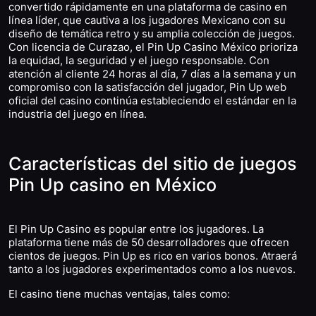
convertido rápidamente en una plataforma de casino en
línea líder, que cautiva a los jugadores Mexicano con su
diseño de temática retro y su amplia colección de juegos.
Con licencia de Curazao, el Pin Up Casino México prioriza
la equidad, la seguridad y el juego responsable. Con
atención al cliente 24 horas al día, 7 días a la semana y un
compromiso con la satisfacción del jugador, Pin Up web
oficial del casino continúa estableciendo el estándar en la
industria del juego en línea.
Características del sitio de juegos
Pin Up casino en México
El Pin Up Casino es popular entre los jugadores. La
plataforma tiene más de 50 desarrolladores que ofrecen
cientos de juegos. Pin Up es rico en varios bonos. Atraerá
tanto a los jugadores experimentados como a los nuevos.
El casino tiene muchas ventajas, tales como: