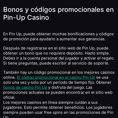
Bonos y códigos promocionales en
Pin-Up Casino
En Pin Up, puede obtener muchas bonificaciones y códigos
de promoción para ayudarlo a aumentar sus ganancias.
Después de registrarse en el sitio web de Pin Up, puede
obtener un bono que no requiere depósito. Hazlo simple.
Debes ir a la cuenta personal del jugador y activar el regalo.
Si tiene preguntas, puede escribir al servicio de soporte.
También hay un código promocional en los mejores casinos
online.
El código promocional en el casino Pin Up
se usa
solo una vez y solo por un período de tiempo fijo. Obtener
bonos de casino Pin Up
y disfruta del juego. Las
promociones actuales se pueden encontrar en el sitio web
oficial.
Los mejores casinos en línea siempre cuidan a sus
jugadores. Esto permite obtener beneficios. Los jugadores
siempre pueden usar free spins en las promociones de Pin
Up.