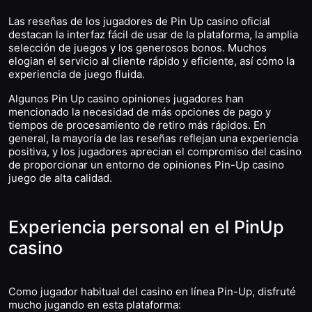
Las reseñas de los jugadores de Pin Up casino oficial
destacan la interfaz fácil de usar de la plataforma, la amplia
selección de juegos y los generosos bonos. Muchos
elogian el servicio al cliente rápido y eficiente, así cómo la
experiencia de juego fluida.
Algunos Pin Up casino opiniones jugadores han
mencionado la necesidad de más opciones de pago y
tiempos de procesamiento de retiro más rápidos. En
general, la mayoría de las reseñas reflejan una experiencia
positiva, y los jugadores aprecian el compromiso del casino
de proporcionar un entorno de opiniones Pin-Up casino
juego de alta calidad.
Experiencia personal en el PinUp
casino
Como jugador habitual del casino en línea Pin-Up, disfruté
mucho jugando en esta plataforma: