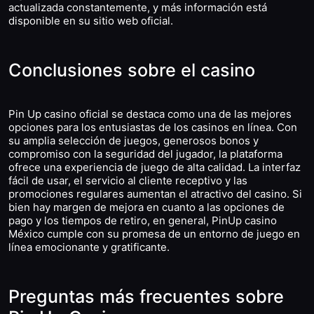
actualizada constantemente, y más información está
disponible en su sitio web oficial.
Conclusiones sobre el casino
Pin Up casino oficial se destaca como una de las mejores
opciones para los entusiastas de los casinos en línea. Con
su amplia selección de juegos, generosos bonos y
compromiso con la seguridad del jugador, la plataforma
ofrece una experiencia de juego de alta calidad. La interfaz
fácil de usar, el servicio al cliente receptivo y las
promociones regulares aumentan el atractivo del casino. Si
bien hay margen de mejora en cuanto a las opciones de
pago y los tiempos de retiro, en general, PinUp casino
México cumple con su promesa de un entorno de juego en
línea emocionante y gratificante.
Preguntas más frecuentes sobre