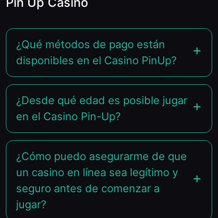
Pin Up Casino
¿Qué métodos de pago están
disponibles en el Casino PinUp?
¿Desde qué edad es posible jugar
en el Casino Pin-Up?
¿Cómo puedo asegurarme de que
un casino en línea sea legítimo y
seguro antes de comenzar a
jugar?