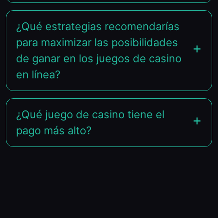
¿Qué estrategias recomendarías
para maximizar las posibilidades
de ganar en los juegos de casino
en línea?
¿Qué juego de casino tiene el
pago más alto?