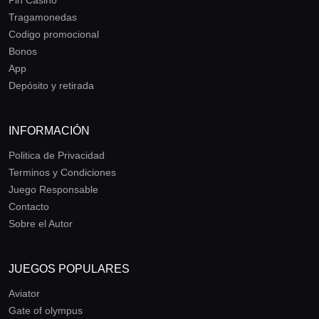
Pin Casino
Tragamonedas
Codigo promocional
Bonos
App
Depósito y retirada
INFORMACIÓN
Politica de Privacidad
Terminos y Condiciones
Juego Responsable
Contacto
Sobre el Autor
JUEGOS POPULARES
Aviator
Gate of olympus