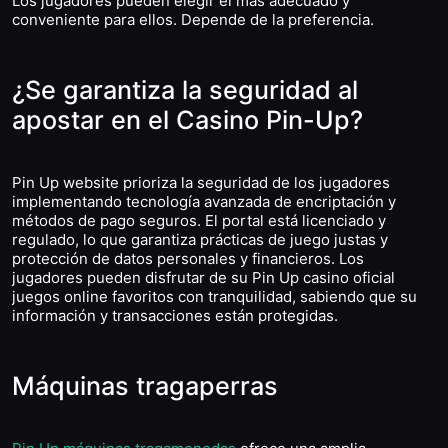
Los jugadores pueden elegir el más adecuado y
conveniente para ellos. Depende de la preferencia.
¿Se garantiza la seguridad al
apostar en el Casino Pin-Up?
Pin Up website prioriza la seguridad de los jugadores
implementando tecnología avanzada de encriptación y
métodos de pago seguros. El portal está licenciado y
regulado, lo que garantiza prácticas de juego justas y
protección de datos personales y financieros. Los
jugadores pueden disfrutar de su Pin Up casino oficial
juegos online favoritos con tranquilidad, sabiendo que su
información y transacciones están protegidas.
Máquinas tragaperras