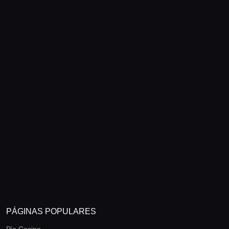
PÁGINAS POPULARES