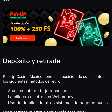
Depósito y retirada
Pin-Up Casino México pone a disposición de sus clientes
los siguientes métodos de retiro:
A una cuenta de tarjeta bancaria;
La billetera electrónica Webmoney;
Uso de detalles de otros sistemas de pago comunes.