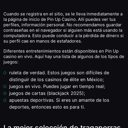
Cuando se registra en el sitio, se le lleva inmediatamente a
la página de inicio de Pin Up Casino. Allí puedes ver tus
perfiles, información personal. No recomendamos guardar
contraseñas en el navegador si alguien más está usando la
computadora. Esto puede conducir a la pérdida de dinero si
su perfil cae en manos de estafadores.
Diferentes entretenimientos están disponibles en Pin Up
casino en vivo. Aquí hay una lista de algunos de los tipos de
juegos:
ruleta de verdad. Estos juegos son difíciles de
distinguir de los casinos de élite en México;
juegos en vivo. Puedes jugar en tiempo real;
juegos de cartas (blackjack 2025);
apuestas deportivas. Si eres un amante de los
deportes, entonces esto es para ti.
La mejor selección de tragaperras